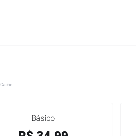
 Cache
Básico
R$ 34.99